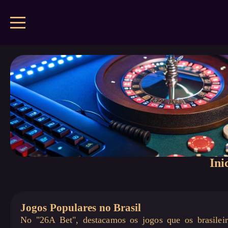
Ini
Jogos Populares no Brasil
No "26A Bet", destacamos os jogos que os brasileir