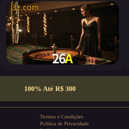
100% Até R$ 300
Termos e Condições
Política de Privacidade