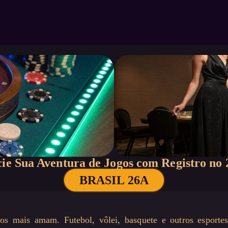
cie Sua Aventura de Jogos com Registro no
BRASIL 26A
os mais amam. Futebol, vôlei, basquete e outros esporte