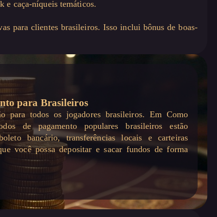
k e caça-níqueis temáticos.
 para clientes brasileiros. Isso inclui bônus de boas-
to para Brasileiros
ão para todos os jogadores brasileiros. Em Como
dos de pagamento populares brasileiros estão
boleto bancário, transferências locais e carteiras
 que você possa depositar e sacar fundos de forma