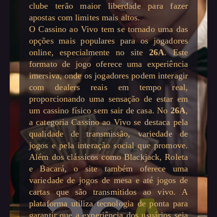
clube terão maior liberdade para fazer
apostas com limites mais altos.
O Cassino ao Vivo tem se tornado uma das
opções mais populares para os jogadores
online, especialmente no site
26A
. Este
formato de jogo oferece uma experiência
imersiva, onde os jogadores podem interagir
com dealers reais em tempo real,
proporcionando uma sensação de estar em
um cassino físico sem sair de casa. No
26A
,
a categoria Cassino ao Vivo se destaca pela
qualidade de transmissão, variedade de
jogos e pela interação social que promove.
Além dos clássicos como Blackjack, Roleta
e Bacará, o site também oferece uma
variedade de jogos de mesa e até jogos de
cartas que são transmitidos ao vivo. A
plataforma utiliza tecnologia de ponta para
garantir que a experiência dos usuários seja