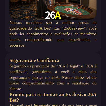
Nossos membros são a melhor prova da
qualidade do "26A Bet". Em "26A review", você
pode ler depoimentos e avaliações de membros
atuais, compartilhando suas experiências e
sucessos.
Segurança e Confiança
Seguindo os princípios de "26A é legal" e "26A é
confiável", garantimos a você a mais alta
segurança e justiça no 26A. Nosso clube reflete
nosso comprometimento com a satisfação do
cliente.
Pronto para se Juntar ao Exclusivo 26A
Bet?
Se você está buscando mais do seu jogo e quer